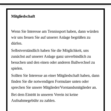
UNSER TRAINING
HERREN 40
ANFAHRT
HERREN 40 II
KONTAKT
Mitgliedschaft
DATENSCHUTZERKLÄRUNG
HERREN 50
IMPRESSUM
Wenn Sie Interesse am Tennissport haben, dann würden
wir uns freuen Sie auf unserer Anlage begrüßen zu
dürfen.
Selbstverständlich haben Sie die Möglichkeit, uns
zunächst auf unserer Anlage ganz unverbindlich zu
besuchen und den einen oder anderen Ballwechsel zu
spielen.
Sollten Sie Interesse an einer Mitgliedschaft haben, dann
finden Sie die notwendigen Formulare unten oder
sprechen Sie unsere Mitglieder/Vorstandsmitglieder an.
Bei dem Eintritt in unseren Verein ist keine
Aufnahmegebühr zu zahlen.