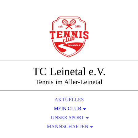
TC Leinetal e.V.
Tennis im Aller-Leinetal
AKTUELLES
MEIN CLUB
UNSER SPORT
ÜBER UNS
MANNSCHAFTEN
UNSERE ANLAGE
DER VORSTAND
PLATZPFLEGE-REGELN
MITGLIEDSCHAFT
DAMEN 40